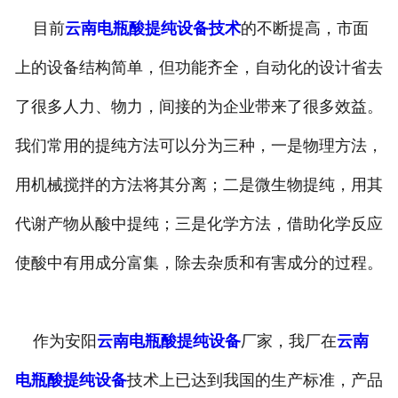
目前
云南电瓶酸提纯设备技术
的不断提高，市面
上的设备结构简单，但功能齐全，自动化的设计省去
了很多人力、物力，间接的为企业带来了很多效益。
我们常用的提纯方法可以分为三种，一是物理方法，
用机械搅拌的方法将其分离；二是微生物提纯，用其
代谢产物从酸中提纯；三是化学方法，借助化学反应
使酸中有用成分富集，除去杂质和有害成分的过程。
作为安阳
云南电瓶酸提纯设备
厂家，我厂在
云南
电瓶酸提纯设备
技术上已达到我国的生产标准，产品