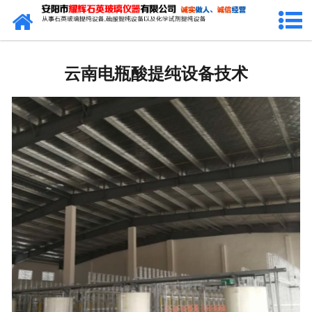
网站首页
云南电瓶酸提纯设备
云南电瓶酸提纯设备技术
云南小型电加热硫酸提纯设备
云南电子级硫酸提纯设备
云南石英玻璃硫酸提纯设备
-
云南天燃气加热石英玻璃硫酸提纯
设备
-
云南煤加热石英玻璃硫酸提纯设备
-
云南大型一拖二石英玻璃硫酸提纯