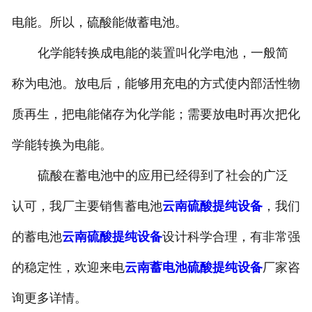
电能。所以，硫酸能做蓄电池。
化学能转换成电能的装置叫化学电池，一般简
称为电池。放电后，能够用充电的方式使内部活性物
质再生，把电能储存为化学能；需要放电时再次把化
学能转换为电能。
硫酸在蓄电池中的应用已经得到了社会的广泛
认可，我厂主要销售蓄电池
云南硫酸提纯设备
，我们
的蓄电池
云南硫酸提纯设备
设计科学合理，有非常强
的稳定性，欢迎来电
云南蓄电池硫酸提纯设备
厂家咨
询更多详情。