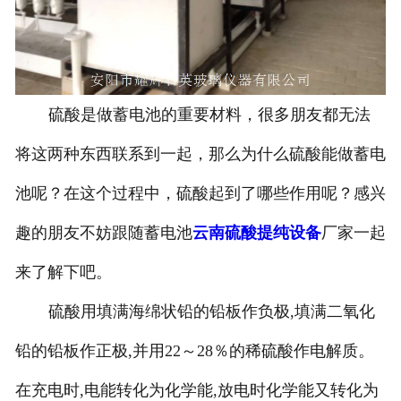
设备
云南石英玻璃盐酸提纯设备
硫酸是做蓄电池的重要材料，很多朋友都无法
云南硝酸提纯设备
将这两种东西联系到一起，那么为什么硫酸能做蓄电
-
云南石英玻璃硝酸提纯设备
池呢？在这个过程中，硫酸起到了哪些作用呢？感兴
云南化学试剂提纯设备
趣的朋友不妨跟随蓄电池
云南硫酸提纯设备
厂家一起
来了解下吧。
硫酸用填满海绵状铅的铅板作负极,填满二氧化
铅的铅板作正极,并用22～28％的稀硫酸作电解质。
在充电时,电能转化为化学能,放电时化学能又转化为